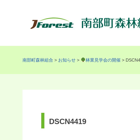
南部町森林組合
>
お知らせ
>
林業見学会の開催
>
DSCN4
DSCN4419