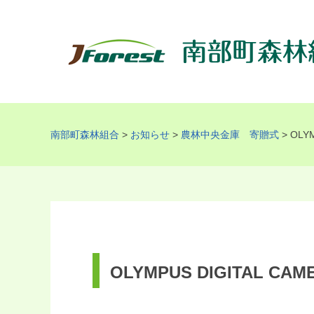
南部町森林組合
>
お知らせ
>
農林中央金庫 寄贈式
>
OLYM
OLYMPUS DIGITAL CAM