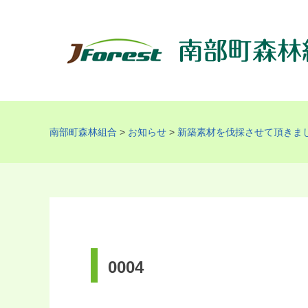
南部町森林組合
>
お知らせ
>
新築素材を伐採させて頂きま
0004